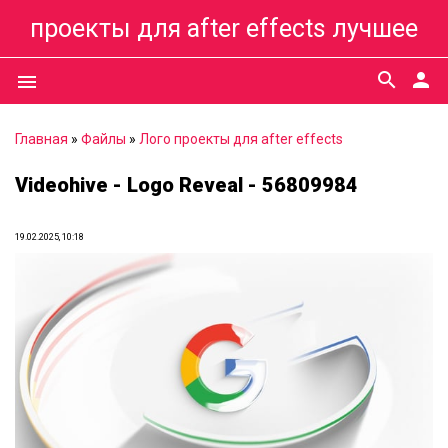
проекты для after effects лучшее
search
person
menu
Главная
»
Файлы
»
Лого проекты для after effects
Videohive - Logo Reveal - 56809984
19.02.2025, 10:18