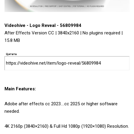
Videohive - Logo Reveal - 56809984
After Effects Version CC | 3840x2160 | No plugins required |
15.8 MB
Цитата
https://videohive.net/item/logo-reveal/56809984
Main Features:
Adobe after effects cc 2023….cc 2025 or higher software
needed.
4K 2160p (3840×2160) & Full Hd 1080p (1920×1080) Resolution.