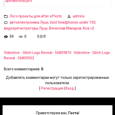
uploadcloud.pro
Лого проекты для after effects
admins
автоелектроника Луцк
,
best headphones under 100
,
видеорегистраторы Луцк
,
Вячеслав Макаров
,
Kviz v2
59
0
0.0
/
0
Videohive - Glitch Logo Reveal - 56809810
Videohive - Glitch Logo
Reveal - 56809502
Всего комментариев
:
0
Добавлять комментарии могут только зарегистрированные
пользователи.
[
Регистрация
|
Вход
]
Приветствуем вас
,
Гость
!