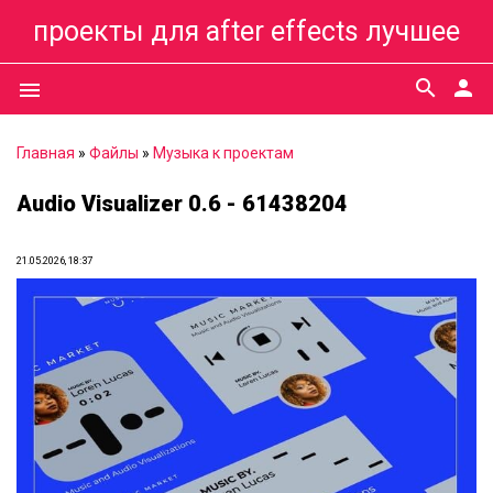
проекты для after effects лучшее
search
person
menu
Главная
»
Файлы
»
Музыка к проектам
Audio Visualizer 0.6 - 61438204
21.05.2026, 18:37