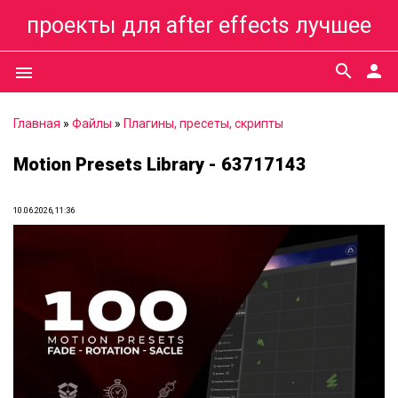
проекты для after effects лучшее
search
person
menu
Главная
»
Файлы
»
Плагины, пресеты, скрипты
Motion Presets Library - 63717143
10.06.2026, 11:36