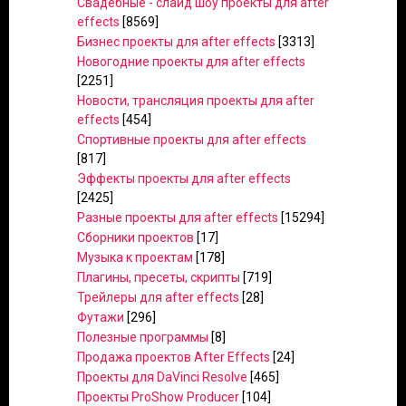
Свадебные - слайд шоу проекты для after
effects
[8569]
Бизнес проекты для after effects
[3313]
Новогодние проекты для after effects
[2251]
Новости, трансляция проекты для after
effects
[454]
Спортивные проекты для after effects
[817]
Эффекты проекты для after effects
[2425]
Разные проекты для after effects
[15294]
Сборники проектов
[17]
Музыка к проектам
[178]
Плагины, пресеты, скрипты
[719]
Трейлеры для after effects
[28]
Футажи
[296]
Полезные программы
[8]
Продажа проектов After Effects
[24]
Проекты для DaVinci Resolve
[465]
Проекты ProShow Producer
[104]