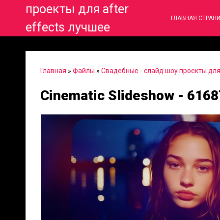
проекты для after
ГЛАВНАЯ СТРАН
effects лучшее
Главная
»
Файлы
»
Свадебные - слайд шоу проекты для 
Cinematic Slideshow - 616