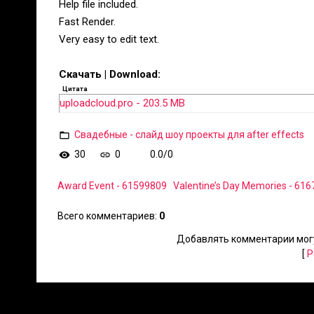
Help file included.
Fast Render.
Very easy to edit text.
Скачать | Download:
Цитата
uploadcloud.pro - 203.5 MB
Свадебные - слайд шоу проекты для after effects
30
0
0.0
/
0
Award Event - 61599809
Valentine’s Day Memories - 61
Всего комментариев
:
0
Добавлять комментарии могу
[
Р