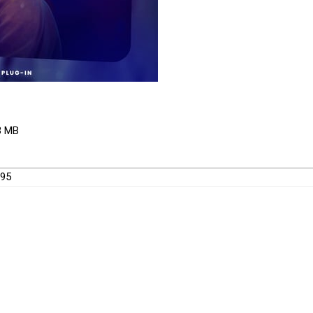
03 MB
095