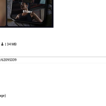
 🎸
| 34 MB
er/62095339
age)