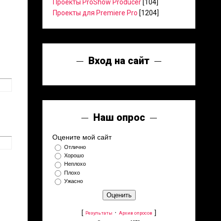
Проекты ProShow Producer
[104]
Проекты для Premiere Pro
[1204]
Вход на сайт
Наш опрос
Оцените мой сайт
Отлично
Хорошо
Неплохо
Плохо
Ужасно
[
·
]
Результаты
Архив опросов