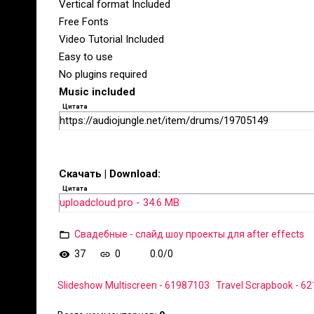
Vertical format Included
Free Fonts
Video Tutorial Included
Easy to use
No plugins required
Music included
Цитата
https://audiojungle.net/item/drums/19705149
Скачать | Download:
Цитата
uploadcloud.pro - 34.6 MB
Свадебные - слайд шоу проекты для after effects
37
0
0.0
/
0
Slideshow Multiscreen - 61987103
Travel Scrapbook - 6