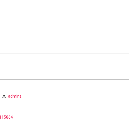
admins
2115864