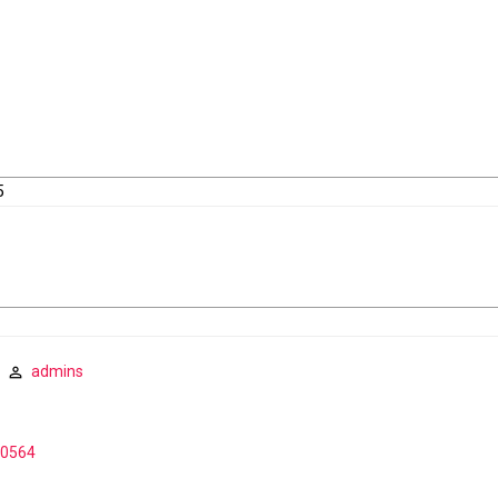
5
admins
90564