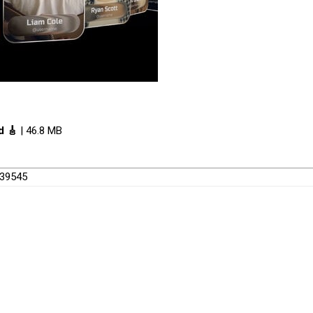
d 🎸
| 46.8 MB
239545