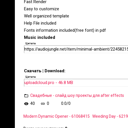
Fast Render
Easy to customize
Well organized template
Help File included
Fonts information included(free font) in pdf
Music included
Цитата
https://audiojungle.net/item/minimal-ambient/2245821
Скачать | Download:
Цитата
uploadcloud.pro - 46.8 MB
Свадебные - слайд шоу проекты для after effects
40
0
0.0
/
0
Modern Dynamic Opener - 61068415
Weeding Day - 621