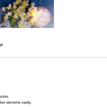
gb
uotes;
ive elements easily;