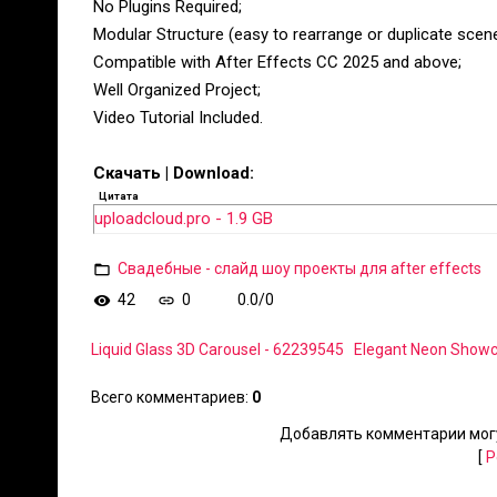
No Plugins Required;
Modular Structure (easy to rearrange or duplicate scen
Compatible with After Effects CC 2025 and above;
Well Organized Project;
Video Tutorial Included.
Скачать | Download:
Цитата
uploadcloud.pro - 1.9 GB
Свадебные - слайд шоу проекты для after effects
42
0
0.0
/
0
Liquid Glass 3D Carousel - 62239545
Elegant Neon Showc
Всего комментариев
:
0
Добавлять комментарии могу
[
Р