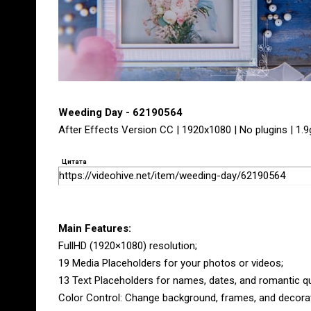
Weeding Day - 62190564
After Effects Version CC | 1920x1080 | No plugins | 1.9
Цитата
https://videohive.net/item/weeding-day/62190564
Main Features:
FullHD (1920×1080) resolution;
19 Media Placeholders for your photos or videos;
13 Text Placeholders for names, dates, and romantic q
Color Control: Change background, frames, and decorat