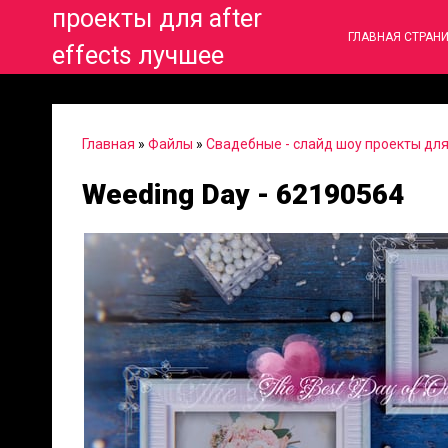
проекты для after
ГЛАВНАЯ СТРАН
effects лучшее
Главная
»
Файлы
»
Свадебные - слайд шоу проекты для 
Weeding Day - 62190564