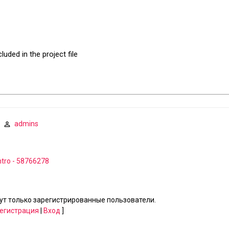
uded in the project file
admins
ntro - 58766278
т только зарегистрированные пользователи.
егистрация
|
Вход
]