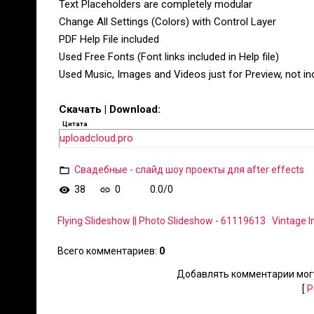
Text Placeholders are completely modular
Change All Settings (Colors) with Control Layer
PDF Help File included
Used Free Fonts (Font links included in Help file)
Used Music, Images and Videos just for Preview, not incl
Скачать | Download:
Цитата
uploadcloud.pro
Свадебные - слайд шоу проекты для after effects
38
0
0.0
/
0
Flying Slideshow || Photo Slideshow - 61119613
Vintage I
Всего комментариев
:
0
Добавлять комментарии могу
[
Р