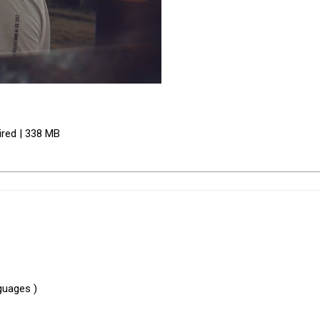
ired | 338 MB
guages )