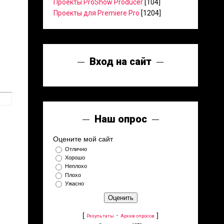
Проекты ProShow Producer
[104]
Проекты для Premiere Pro
[1204]
Вход на сайт
Наш опрос
Оцените мой сайт
Отлично
Хорошо
Неплохо
Плохо
Ужасно
[
·
]
Результаты
Архив опросов