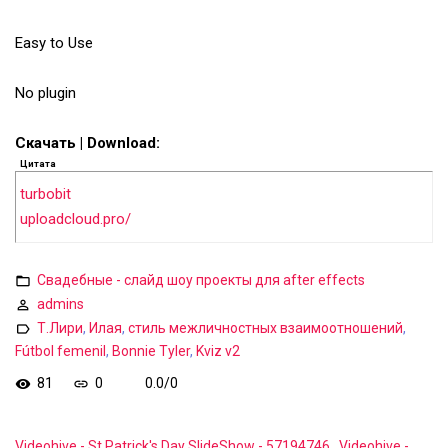
Easy to Use
No plugin
Скачать | Download:
Цитата
turbobit
uploadcloud.pro/
Свадебные - слайд шоу проекты для after effects
admins
Т.Лири
,
Илая
,
стиль межличностных взаимоотношений
,
Fútbol femenil
,
Bonnie Tyler
,
Kviz v2
81
0
0.0
/
0
Videohive - St Patrick's Day SlideShow - 57194746
Videohive -