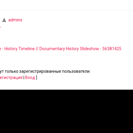
admins
о
e - History Timeline // Documentary History Slideshow - 56381425
т только зарегистрированные пользователи.
егистрация
|
Вход
]