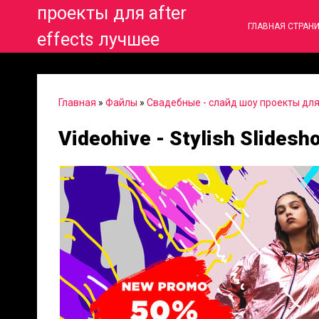
проекты для after
ГЛАВНАЯ СТРАН
effects лучшее
Главная
»
Файлы
»
Свадебные - слайд шоу проекты для 
Videohive - Stylish Slides