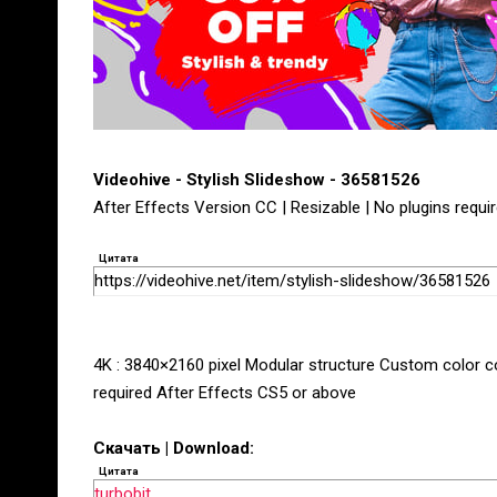
Videohive - Stylish Slideshow - 36581526
After Effects Version CC | Resizable | No plugins requi
Цитата
https://videohive.net/item/stylish-slideshow/36581526
4K : 3840×2160 pixel Modular structure Custom color co
required After Effects CS5 or above
Скачать | Download:
Цитата
turbobit