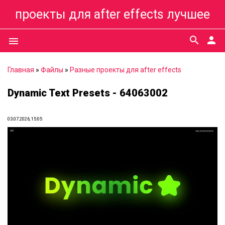
проекты для after effects лучшее
search
person
menu
Главная
»
Файлы
»
Разные проекты для after effects
Dynamic Text Presets - 64063002
03.07.2026, 15:05