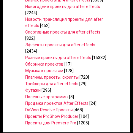
Бизнес проекты для after effects
[3339]
Новогодние проекты для after effects
[2244]
Новости, трансляция проекты для after
effects
[452]
Спортивные проекты для after effects
[822]
Эффекты проекты для after effects
[2434]
Разные проекты для after effects
[15332]
Сборники проектов
[17]
Музыка к проектам
[178]
Плагины, пресеты, скрипты
[720]
Трейлеры для after effects
[29]
Футажи
[296]
Полезные программы
[8]
Продажа проектов After Effects
[24]
DaVinci Resolve Проекты
[468]
Проекты ProShow Producer
[104]
Проекты для Premiere Pro
[1205]